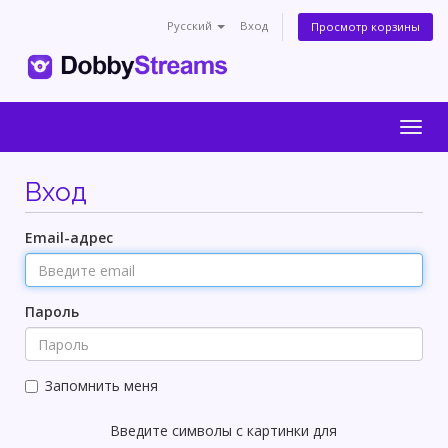
Русский
Вход
Просмотр корзины
Togg
navig
Вход
Email-адрес
Пароль
Запомнить меня
Введите символы с картинки для