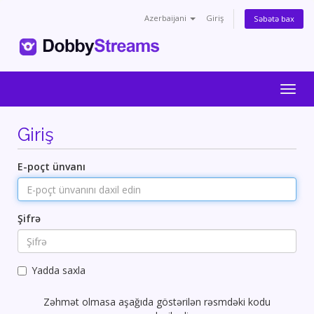
Azerbaijani
Giriş
Səbətə bax
Togg
navig
Giriş
E-poçt ünvanı
Şifrə
Yadda saxla
Zəhmət olmasa aşağıda göstərilən rəsmdəki kodu